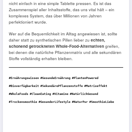
nicht einfach in eine simple Tablette pressen. Es ist das
Zusammenspiel aller Inhaltsstoffe, das uns vital hält – ein
komplexes System, das über Millionen von Jahren
perfektioniert wurde.
Wer auf die Bequemlichkeit im Alltag angewiesen ist, sollte
daher statt zu synthetischen Pillen lieber zu
echten,
schonend getrockneten Whole-Food-Alternativen
greifen,
bei denen die natürliche Pflanzenmatrix und alle sekundären
Stoffe vollständig erhalten bleiben.
#Ernährungswissen
#GesundeErnährung
#PlantenPowered
#Bioverfügbarkeit
#SekundärePflanzenstoffe
#Matrixeffekt
#WholeFoods
#CleanEating
#Vitamine
#NatürlichGesund
#Trockensmoothie
#GesunderLifestyle
#NaturPur
#SmoothieLiebe