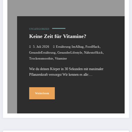
UNCATEGORIZED
Keine Zeit für Vitamine?
,
,
5. Juli 2026
Ernährung ImAlltag
FoodHack
,
,
,
GesundeErnährung
GesunderLifestyle
Nährstoffkick
,
Trockensmoothie
Vitamine
Wie du deinen Körper in 30 Sekunden mit maximaler
Pflanzenkraft versorgst Wir kennen es alle:…
Weiterlesen