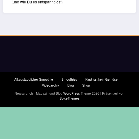
(und wie Du es entspannt löst)
Alltagstauglicher Smoothie
Smoothies
Kind isst kein Gemüse
Videoarchiv
Blog
Shop
Newscrunch - Magazin und Blog
WordPress
Theme 2026 | Präsentiert von
SpiceThemes