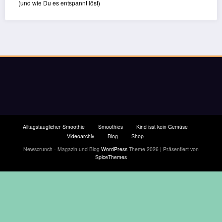
(und wie Du es entspannt löst)
Alltagstauglicher Smoothie
Smoothies
Kind isst kein Gemüse
Videoarchiv
Blog
Shop
Newscrunch - Magazin und Blog
WordPress
Theme 2026 | Präsentiert von
SpiceThemes