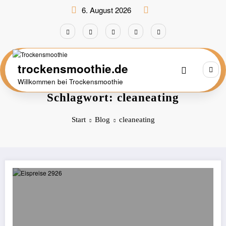
Zum
6. August 2026
Inhalt
springen
trockensmoothie.de
Willkommen bei Trockensmoothie
Schlagwort: cleaneating
Start
Blog
cleaneating