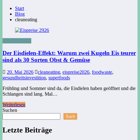
Start
Blog
cleaneating
Uncategorized
Der Eisdielen-Effekt: Warum zwei Kugeln Eis teurer
sind als 30 Sorten Obst & Gemüse
20. Mai 2026
cleaneating
,
eispreise2026
,
foodwaste
,
gesundheitsinvestition
,
superfoods
Frühling und Sommer sind da, die Eisdielen haben geöffnet und die
Schlangen sind lang. Mal…
Weiterlesen
Suchen
Such
Letzte Beiträge