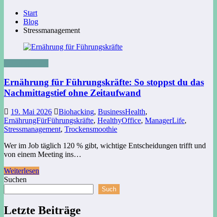
Start
Blog
Stressmanagement
Uncategorized
Ernährung für Führungskräfte: So stoppst du das
Nachmittagstief ohne Zeitaufwand
19. Mai 2026
Biohacking
,
BusinessHealth
,
ErnährungFürFührungskräfte
,
HealthyOffice
,
ManagerLife
,
Stressmanagement
,
Trockensmoothie
Wer im Job täglich 120 % gibt, wichtige Entscheidungen trifft und
von einem Meeting ins…
Weiterlesen
Suchen
Such
Letzte Beiträge