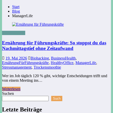
Start
Blog
ManagerLife
Uncategorized
Ernährung für Führungskräfte: So stoppst du das
Nachmittagstief ohne Zeitaufwand
19. Mai 2026
Biohacking
,
BusinessHealth
,
ErnährungFürFührungskräfte
,
HealthyOffice
,
ManagerLife
,
Stressmanagement
,
Trockensmoothie
Wer im Job täglich 120 % gibt, wichtige Entscheidungen trifft und
von einem Meeting ins…
Weiterlesen
Suchen
Such
Letzte Beiträge