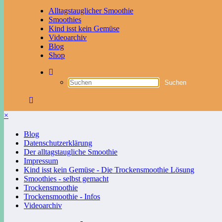
Alltagstauglicher Smoothie
Smoothies
Kind isst kein Gemüse
Videoarchiv
Blog
Shop
×
Blog
Datenschutzerklärung
Der alltagstaugliche Smoothie
Impressum
Kind isst kein Gemüse - Die Trockensmoothie Lösung
Smoothies - selbst gemacht
Trockensmoothie
Trockensmoothie - Infos
Videoarchiv